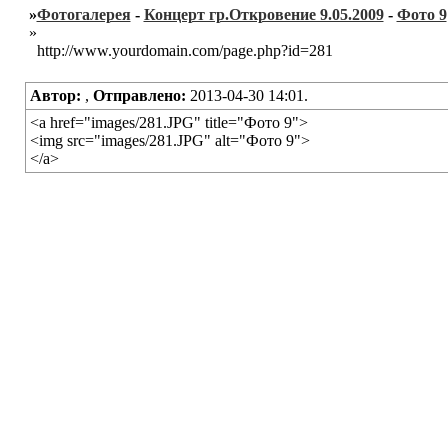
»
Фотогалерея
-
Концерт гр.Откровение 9.05.2009
-
Фото 9
»
http://www.yourdomain.com/page.php?id=281
Автор:
,
Отправлено:
2013-04-30 14:01.
<a href="images/281.JPG" title="Фото 9">
<img src="images/281.JPG" alt="Фото 9">
</a>