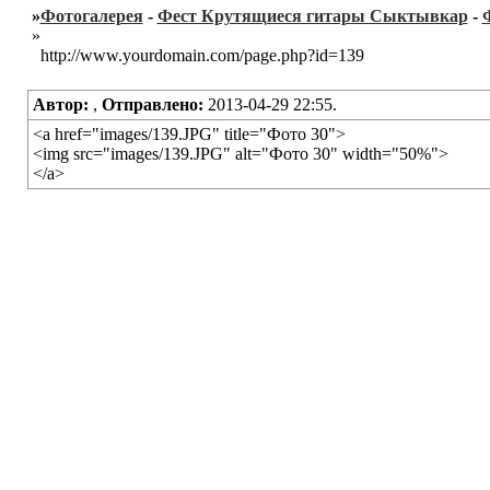
»
Фотогалерея
-
Фест Крутящиеся гитары Сыктывкар
-
»
http://www.yourdomain.com/page.php?id=139
Автор:
,
Отправлено:
2013-04-29 22:55.
<a href="images/139.JPG" title="Фото 30">
<img src="images/139.JPG" alt="Фото 30" width="50%">
</a>