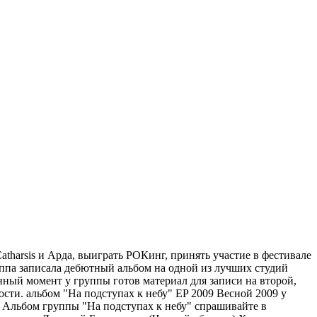
tharsis и Арда, выиграть РОКинг, принять участие в фестивале
руппа записала дебютный альбом на одной из лучших студий
ый момент у группы готов материал для записи на второй,
ости. альбом "На подступах к небу" EP 2009 Весной 2009 у
Альбом группы "На подступах к небу" спрашивайте в