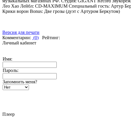
музыкальных магазинах РФ. Студия: GIGANT Record Звукорежи
Лео Хао Лейбл: CD-MAXIMUM Специальный гость: Артур Беркут,
Крики ворон Вonus: Две грозы (дуэт с Артуром Беркутом)
Версия для печати
Комментарии:
(0)
Рейтинг:
Личный кабинет
Имя:
Пароль:
Запомнить меня?
Плеер