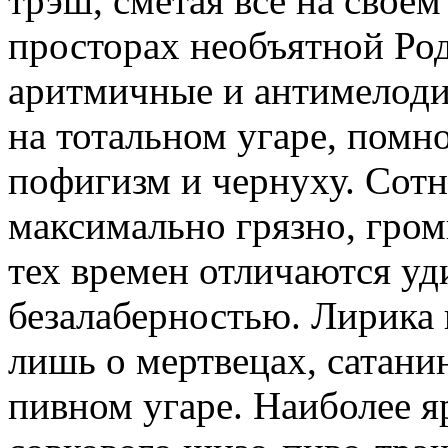
трэш, сметая все на своем
просторах необъятной Ро
аритмичные и антимелоди
на тотальном угаре, пом
пофигизм и чернуху. Сотн
максимально грязно, гром
тех времен отличаются уд
безалаберностью. Лирика 
лишь о мертвецах, сатани
пивном угаре. Наиболее я