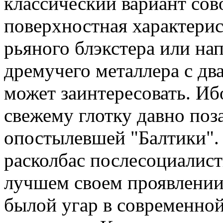
классический вариант сов
поверхностная характери
рьяного блэкстера или на
дремучего металлера с дв
может заинтересовать. Иб
свежему глотку давно поз
опостылевшей "Балтики"
расколбас послесоциалист
лучшем своем проявлении.
былой угар в современно