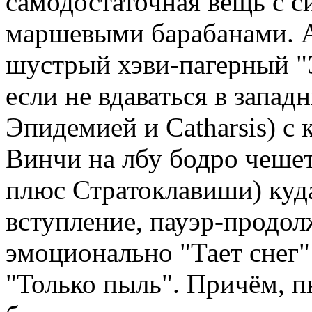
самодостаточная вещь с
маршевыми барабанами. А
шустрый хэви-пагерный "Э
если не вдаваться в запад
Эпидемией и Catharsis) с
Винчи на лбу бодро чешет
плюс Стратоклавиши) куда
вступление, пауэр-продолж
эмоционально "Тает снег" 
"Только пыль". Причём, п