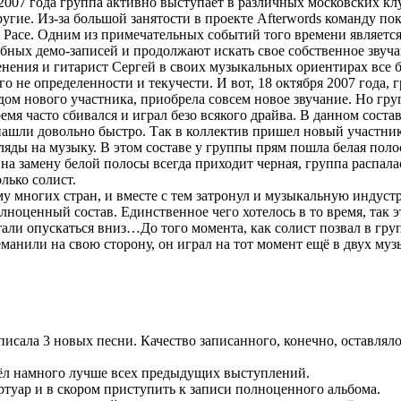
я 2007 года группа активно выступает в различных московских к
угие. Из-за большой занятости в проекте Afterwords команду по
е Расе. Одним из примечательных событий того времени является
обных демо-записей и продолжают искать свое собственное звуча
ения и гитарист Сергей в своих музыкальных ориентирах все бо
го не определенности и текучести. И вот, 18 октября 2007 года,
дом нового участника, приобрела совсем новое звучание. Но груп
 часто сбивался и играл безо всякого драйва. В данном составе
ашли довольно быстро. Так в коллектив пришел новый участник
яды на музыку. В этом составе у группы прям пошла белая поло
на замену белой полосы всегда приходит черная, группа распала
олько солист.
 многих стран, и вместе с тем затронул и музыкальную индуст
ноценный состав. Единственное чего хотелось в то время, так э
тали опускаться вниз…До того момента, как солист позвал в груп
анили на свою сторону, он играл на тот момент ещё в двух муз
писала 3 новых песни. Качество записанного, конечно, оставляло
ёл намного лучше всех предыдущих выступлений.
ртуар и в скором приступить к записи полноценного альбома.