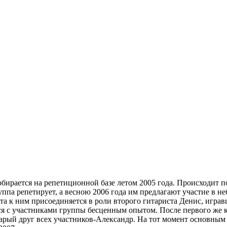
бирается на репетиционной базе летом 2005 года. Происходит п
группа репетирует, а весною 2006 года им предлагают участие в 
а к ним присоединяется в роли второго гитариста Денис, игравш
ся с участниками группы бесценным опытом. После первого же к
 старый друг всех участников-Александр. На тот момент основн