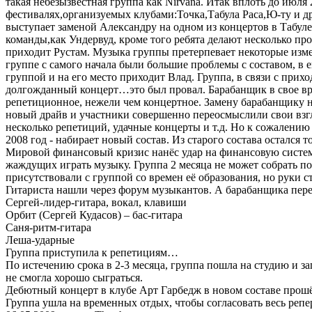
такая небезызвестная группа как Nirvana. Итак вплоть до июл
фестивалях,организуемых клубами:Точка,Табула Раса,Ю-ту и др
выступает заменой Александру на одном из концертов в Табул
команды,как Ундервуд, кроме того ребята делают несколько пр
приходит Рустам. Музыка группы претерпевает некоторые измен
группе с самого начала были большие проблемы с составом, в е
группой и на его место приходит Влад. Группа, в связи с прихо
долгожданный концерт…это был провал. Барабанщик в свое время
репетиционное, нежели чем концертное. Замену барабанщику н
новый драйв и участники совершенно переосмыслили свои взгл
несколько репетиций, удачные концерты и т.д. Но к сожалению 
2008 год - набирает новый состав. Из старого состава остался т
Мировой финансовый кризис нанёс удар на финансовую систему
жаждущих играть музыку. Группа 2 месяца не может собрать пол
присутствовали с группой со времен её образования, но руки с
Гитариста нашли через форум музыкантов. А барабанщика перем
Сергей-лидер-гитара, вокал, клавиши
Орбит (Сергей Кудасов) – бас-гитара
Саня-ритм-гитара
Леша-ударные
Группа приступила к репетициям…
По истечению срока в 2-3 месяца, группа пошла на студию и за
не смогла хорошо сыграться.
Дебютный концерт в клубе Арт Гарбедж в новом составе прош
Группа ушла на временных отдых, чтобы согласовать весь репе