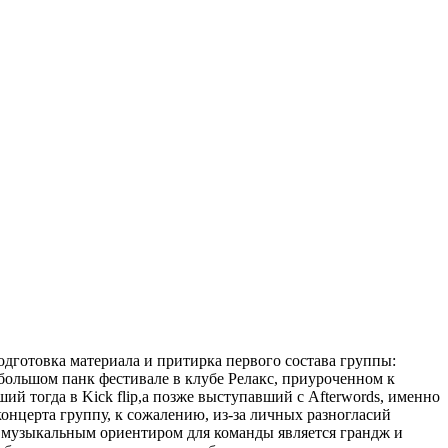
одготовка материала и притирка первого состава группы:
небольшом панк фестивале в клубе Релакс, приуроченном к
ий тогда в Kick flip,а позже выступавший с Afterwords, именно
онцерта группу, к сожалению, из-за личных разногласий
ым музыкальным ориентиром для команды является грандж и