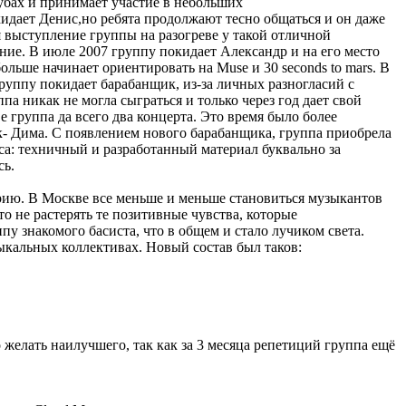
лубах и принимает участие в небольших
кидает Денис,но ребята продолжают тесно общаться и он даже
 выступление группы на разогреве у такой отличной
ние. В июле 2007 группу покидает Александр и на его место
льше начинает ориентировать на Muse и 30 seconds to mars. В
 группу покидает барабанщик, из-за личных разногласий с
па никак не могла сыграться и только через год дает свой
 группа да всего два концерта. Это время было более
- Дима. С появлением нового барабанщика, группа приобрела
са: техничный и разработанный материал буквально за
сь.
рию. В Москве все меньше и меньше становиться музыкантов
то не растерять те позитивные чувства, которые
пу знакомого басиста, что в общем и стало лучиком света.
ыкальных коллективах. Новый состав был таков:
 желать наилучшего, так как за 3 месяца репетиций группа ещё